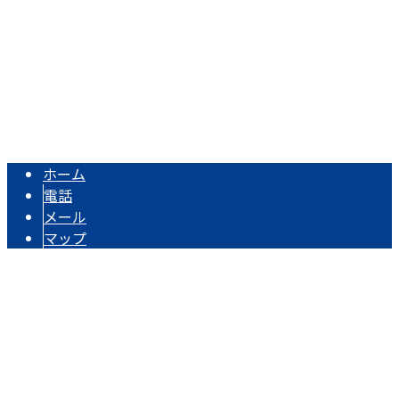
TEL：075-333-3723 / FAX：075-203-6503
倉橋重建株式会社は京都府京都市の解体工事業者です
Copyright © 倉橋重建株式会社. All rights reserved.
ホーム
電話
メール
マップ