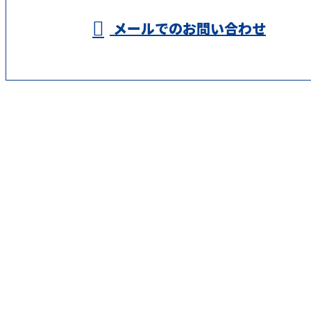
メールでのお問い合わせ
ホーム
業務案内
施工実績
採用情報
会社概要
ブログ
サイトマップ
お問い合わせ
倉橋重建株式会社
〒610-1121
京都府京都市西京区大原野上里北ノ町670-1
Googleマップで確認する